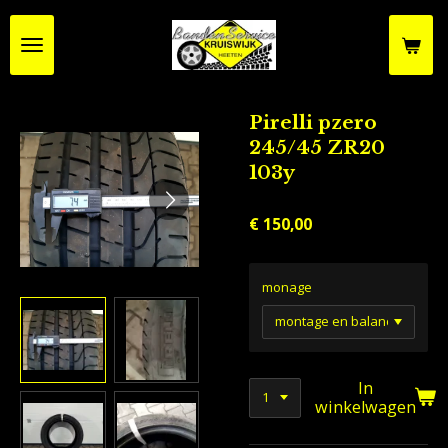
Ga
direct
naar
de
hoofdinhoud
Pirelli pzero
245/45 ZR20
103y
€ 150,00
monage
In
winkelwagen