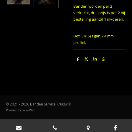
Banden worden per 2
verkocht, dus prijs is per 2 bij
bestelling aantal 1 invoeren.
Dot (3415) zgan 7,4 mm
profiel.
D
D
S
D
e
e
h
e
l
e
a
l
e
l
r
e
n
e
n
© 2021 - 2026 Banden Service Kruiswijk
Powered by
JouwWeb